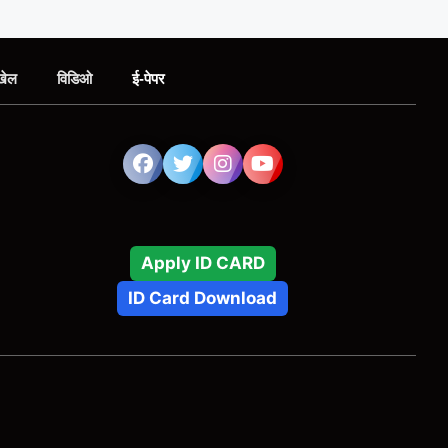
खेल
विडिओ
ई-पेपर
Apply ID CARD
ID Card Download