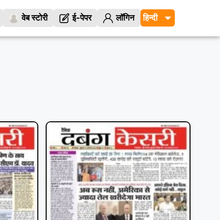
वेब स्टोरी
ई-पेपर
लॉगिन