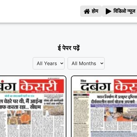
होम
विडिओ न्यूज
ई पेपर पढ़ें