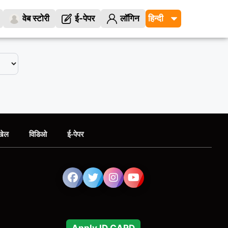
वेब स्टोरी
ई-पेपर
लॉगिन
खेल
विडिओ
ई-पेपर