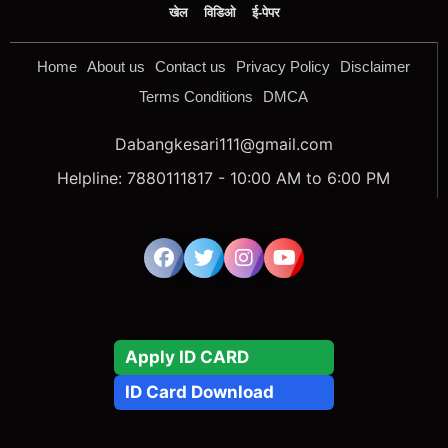
खेल
विडिओ
ई-पेपर
Home
About us
Contact us
Privacy Policy
Disclaimer
Terms Conditions
DMCA
Dabangkesari111@gmail.com
Helpline: 7880111817 - 10:00 AM to 6:00 PM
Apply ID CARD
ID Card Download