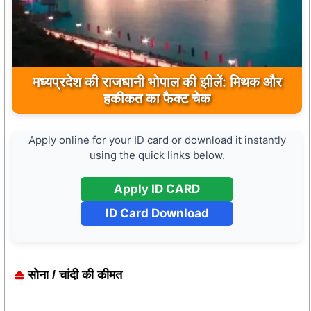
मुख्यमंत्री डॉ. मोहन यादव ने मऊगंज के बहुती जलप्रपात
मध्यप्रदेश की राजधानी भोपाल की झीलें: मिथक और
का अवलोकन कर पर्यटन विकास की दिशा में उठाया कदम
हकीकत का फैक्ट चेक
Apply online for your ID card or download it instantly
using the quick links below.
Apply ID CARD
ID Card Download
सोना / चांदी की कीमत