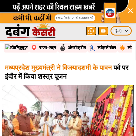
×
टॉप न्यूज़
राज्य-शहर
अंतर्राष्ट्रीय
स्पोर्ट्स खेल
संपा
मध्यप्रदेश मुख्यमंत्री ने विजयादशमी के पावन
पर्व पर
इंदौर में किया शस्त्र पूजन