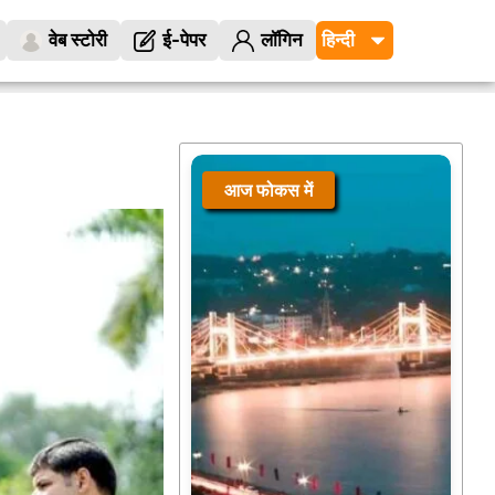
वेब स्टोरी
ई-पेपर
लॉगिन
आज फोकस में