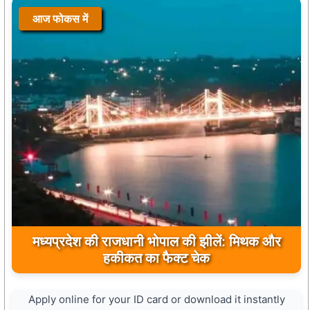
आज फोकस में
आज फोकस में
मुख्यमंत्री डॉ. मोहन यादव ने मऊगंज के बहुती जलप्रपात
मध्यप्रदेश की राजधानी भोपाल की झीलें: मिथक और
का अवलोकन कर पर्यटन विकास की दिशा में उठाया कदम
हकीकत का फैक्ट चेक
Apply online for your ID card or download it instantly