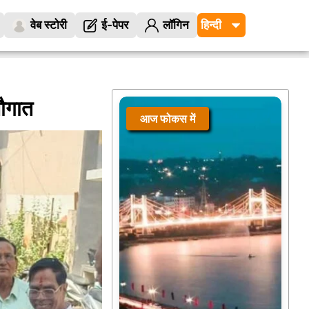
वेब स्टोरी
ई-पेपर
लॉगिन
ौगात
आज फोकस में