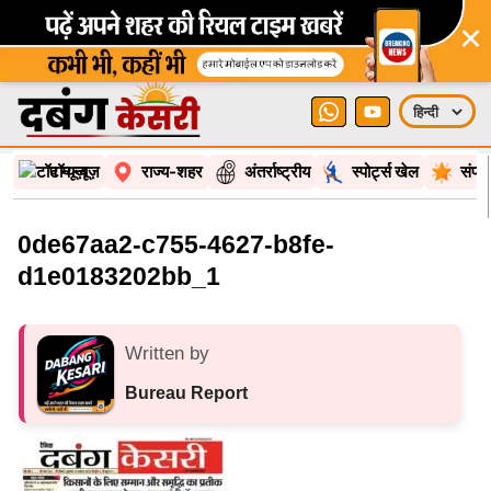
×
टॉप न्यूज़
राज्य-शहर
अंतर्राष्ट्रीय
स्पोर्ट्स खेल
संपा
0de67aa2-c755-4627-b8fe-
d1e0183202bb_1
Written by
Bureau Report