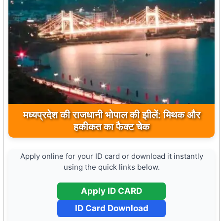
मुख्यमंत्री डॉ. मोहन यादव ने मऊगंज के बहुती जलप्रपात
मध्यप्रदेश की राजधानी भोपाल की झीलें: मिथक और
का अवलोकन कर पर्यटन विकास की दिशा में उठाया कदम
हकीकत का फैक्ट चेक
Apply online for your ID card or download it instantly
using the quick links below.
Apply ID CARD
ID Card Download