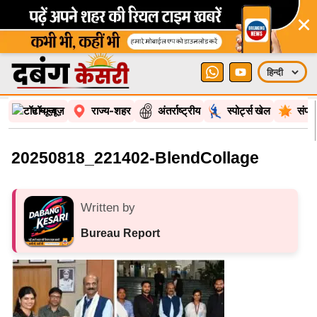
×
टॉप न्यूज़
राज्य-शहर
अंतर्राष्ट्रीय
स्पोर्ट्स खेल
संपा
20250818_221402-BlendCollage
Written by
Bureau Report