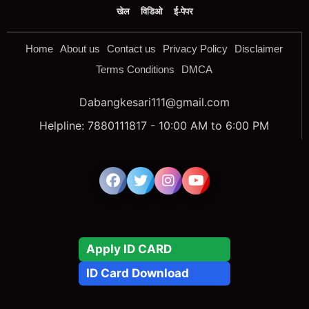
खेल
विडिओ
ई-पेपर
Home
About us
Contact us
Privacy Policy
Disclaimer
Terms Conditions
DMCA
Dabangkesari111@gmail.com
Helpline: 7880111817 - 10:00 AM to 6:00 PM
Apply ID CARD
ID Card Download