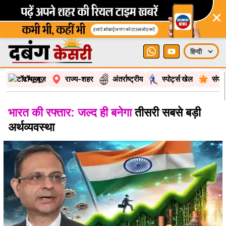
×
टॉप न्यूज़
राज्य-शहर
अंतर्राष्ट्रीय
स्पोर्ट्स खेल
संपा
भारत की रफ्तार: जल्द ही बनेगा
तीसरी सबसे बड़ी
अर्थव्यवस्था