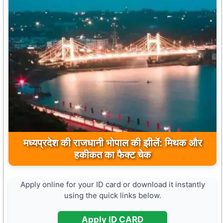
मुख्यमंत्री डॉ. मोहन यादव ने मऊगंज के बहुती जलप्रपात
मध्यप्रदेश की राजधानी भोपाल की झीलें: मिथक और
का अवलोकन कर पर्यटन विकास की दिशा में उठाया कदम
हकीकत का फैक्ट चेक
Apply online for your ID card or download it instantly
using the quick links below.
Apply ID CARD