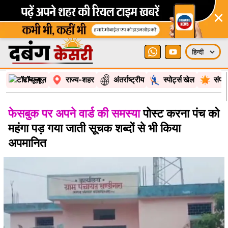
×
टॉप न्यूज़
राज्य-शहर
अंतर्राष्ट्रीय
स्पोर्ट्स खेल
संपा
फेसबुक पर अपने वार्ड की समस्या
पोस्ट करना पंच को
महंगा पड़ गया जाती सूचक शब्दों से भी किया
अपमानित