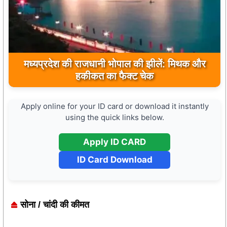
मुख्यमंत्री डॉ. मोहन यादव ने मऊगंज के बहुती जलप्रपात
मध्यप्रदेश की राजधानी भोपाल की झीलें: मिथक और
का अवलोकन कर पर्यटन विकास की दिशा में उठाया कदम
हकीकत का फैक्ट चेक
Apply online for your ID card or download it instantly
using the quick links below.
Apply ID CARD
ID Card Download
सोना / चांदी की कीमत