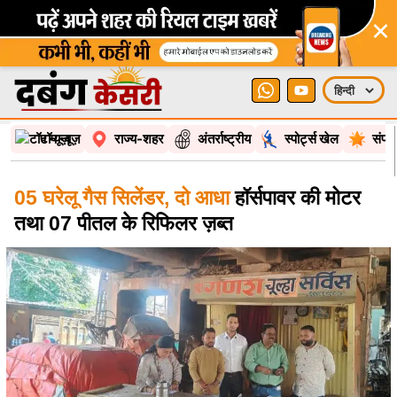
×
टॉप न्यूज़
राज्य-शहर
अंतर्राष्ट्रीय
स्पोर्ट्स खेल
संपा
05 घरेलू गैस सिलेंडर, दो आधा
हॉर्सपावर की मोटर
तथा 07 पीतल के रिफिलर ज़ब्त