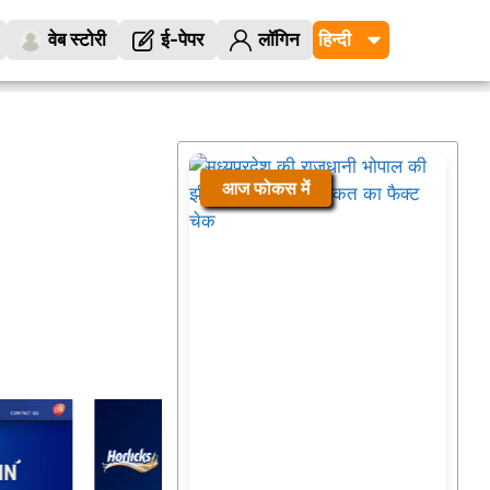
वेब स्टोरी
ई-पेपर
लॉगिन
आज फोकस में