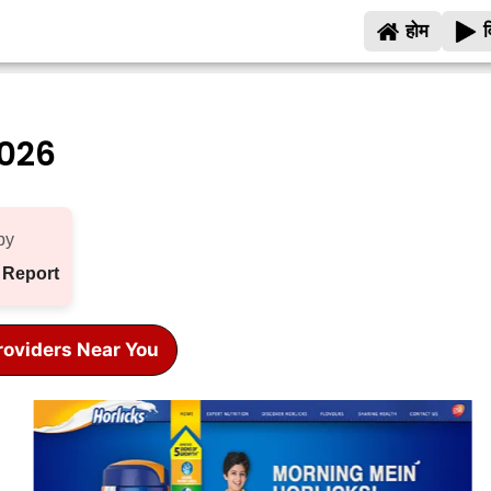
होम
व
2026
by
 Report
roviders Near You