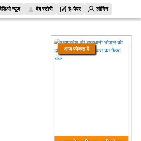
िडिओ न्यूज
वेब स्टोरी
ई-पेपर
लॉगिन
आज फोकस में