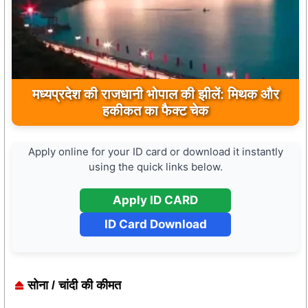
मुख्यमंत्री डॉ. मोहन यादव ने मऊगंज के बहुती जलप्रपात
मध्यप्रदेश की राजधानी भोपाल की झीलें: मिथक और
का अवलोकन कर पर्यटन विकास की दिशा में उठाया कदम
हकीकत का फैक्ट चेक
Apply online for your ID card or download it instantly
using the quick links below.
Apply ID CARD
ID Card Download
सोना / चांदी की कीमत