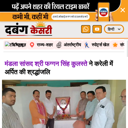
×
टॉप न्यूज़
राज्य-शहर
अंतर्राष्ट्रीय
स्पोर्ट्स खेल
संपा
मंडला सांसद श्री फग्गन सिंह कुलस्ते
ने करेली में
अर्पित की श्रद्धांजलि