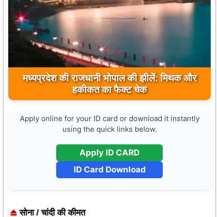
मुख्यमंत्री डॉ. मोहन यादव ने मऊगंज के बहुती जलप्रपात
मध्यप्रदेश की राजधानी भोपाल की झीलें: मिथक और
का अवलोकन कर पर्यटन विकास की दिशा में उठाया कदम
हकीकत का फैक्ट चेक
Apply online for your ID card or download it instantly
using the quick links below.
Apply ID CARD
ID Card Download
सोना / चांदी की कीमत