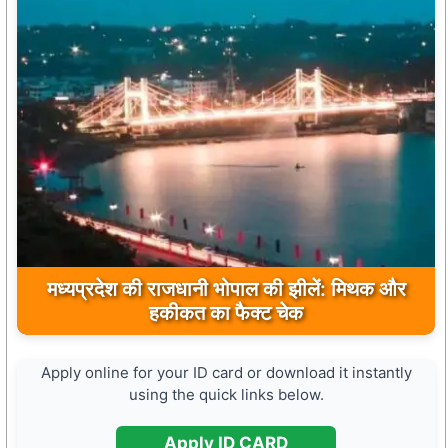
मुख्यमंत्री डॉ. मोहन यादव ने मऊगंज के बहुती जलप्रपात
मध्यप्रदेश की राजधानी भोपाल की झीलें: मिथक और
का अवलोकन कर पर्यटन विकास की दिशा में उठाया कदम
हकीकत का फैक्ट चेक
Apply online for your ID card or download it instantly
using the quick links below.
Apply ID CARD