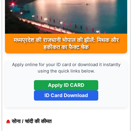
मुख्यमंत्री डॉ. मोहन यादव ने मऊगंज के बहुती जलप्रपात
मध्यप्रदेश की राजधानी भोपाल की झीलें: मिथक और
का अवलोकन कर पर्यटन विकास की दिशा में उठाया कदम
हकीकत का फैक्ट चेक
Apply online for your ID card or download it instantly
using the quick links below.
Apply ID CARD
ID Card Download
सोना / चांदी की कीमत