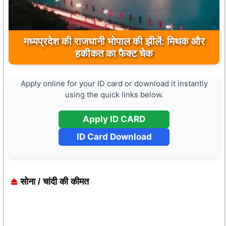
मुख्यमंत्री डॉ. मोहन यादव ने मऊगंज के बहुती जलप्रपात
मध्यप्रदेश की राजधानी भोपाल की झीलें: मिथक और
का अवलोकन कर पर्यटन विकास की दिशा में उठाया कदम
हकीकत का फैक्ट चेक
Apply online for your ID card or download it instantly
using the quick links below.
Apply ID CARD
ID Card Download
सोना / चांदी की कीमत