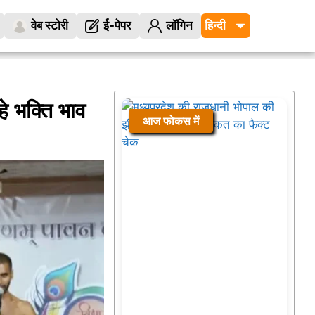
वेब स्टोरी
ई-पेपर
लॉगिन
े भक्ति भाव
आज फोकस में