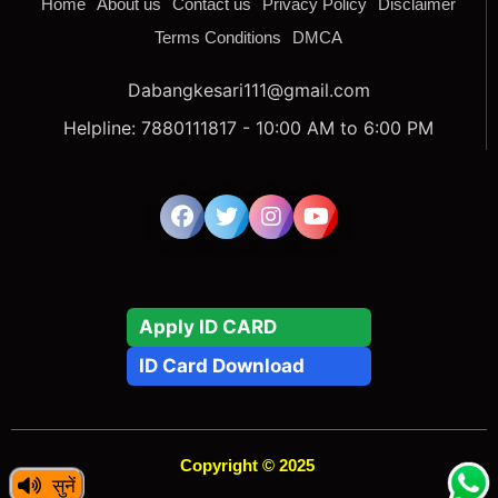
Home
About us
Contact us
Privacy Policy
Disclaimer
Terms Conditions
DMCA
Dabangkesari111@gmail.com
Helpline: 7880111817 - 10:00 AM to 6:00 PM
Apply ID CARD
ID Card Download
Copyright © 2025
सुनें