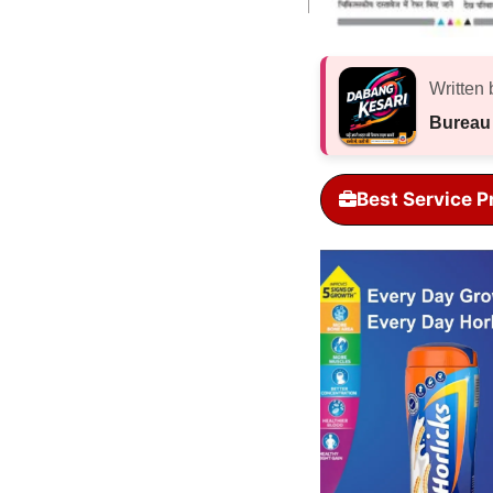
Written 
Bureau
Best Service P