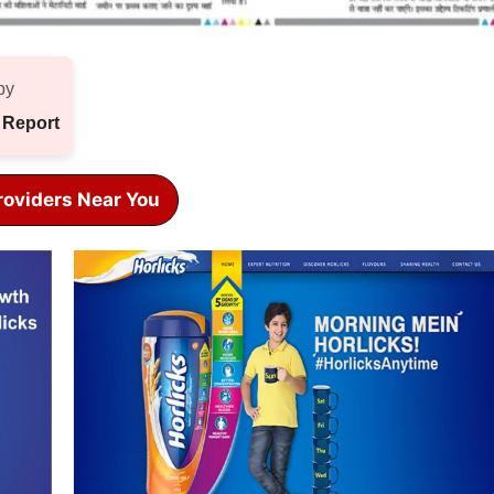
by
 Report
roviders Near You